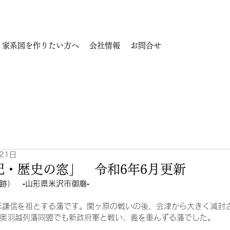
家系図を作りたい方へ
会社情報
お問合せ
21日
記・歴史の窓」 令和6年6月更新
跡）　‐山形県米沢市御廟‐
杉謙信を祖とする藩です。関ヶ原の戦いの後、会津から大きく減封
奥羽越列藩同盟でも新政府軍と戦い、義を重んずる藩でした。