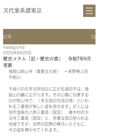
天代家系譜東京
記事
madoguchi2
2025年9月20日
歴史コラム「記・歴史の窓」 令和7年9月
更新
独股山前山寺（重要文化財）　– 長野県上田
市前山
千曲川の左岸河岸段丘に広がる塩田平は、独
鈷山の麓に広がります。その山裾に位置する
のが前山寺で、「未完成の完成の塔」といわ
れる三重塔が美しい姿を見せます。近くには
別所温泉の八角三重塔（国宝）、青木村の大
法寺三重塔（国宝）と、見事な搭の見られる
地域ですが、自然の四季の移ろいとともに、
その姿を輝かせてくれます。